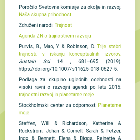
Poročilo Svetovne komisije za okolje in razvoj:
Naša skupna prihodnost
Združeni narodi:
Trajnost
Agenda ZN o trajnostnem razvoju
Purvis, B., Mao, Y. & Robinson, D.
Trije stebri
trajnosti: v iskanju konceptualnih izvorov.
Sustain Sci
14
, 681–695 (2019).
https://doi.org/10.1007/s11625-018-0627-5.
Podlaga za skupino uglednih osebnosti na
visoki ravni o razvojni agendi po letu 2015:
trajnostni razvoj in planetarne meje
Stockholmski center za odpornost:
Planetarne
meje
Steffen, Will & Richardson, Katherine &
Rockström, Johan & Cornell, Sarah & Fetzer,
Ingo & Bennett, Elena & Biggs, Reinette &