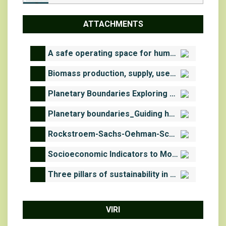
ATTACHMENTS
A safe operating space for humanity.pdf
Biomass production, supply, uses and flows in the European Union.pdf
Planetary Boundaries Exploring the Safe Operating Space for Humanity.pdf
Planetary boundaries_Guiding human development on a changing planet.pdf
Rockstroem-Sachs-Oehman-Schmidt-Traub_Sustainable-Development-and-Planetary-Boundaries.pdf
Socioeconomic Indicators to Monitor the EU’s Bioeconomy in Transition.pdf
Three pillars of sustainability in search of conceptual origins.pdf
VIRI