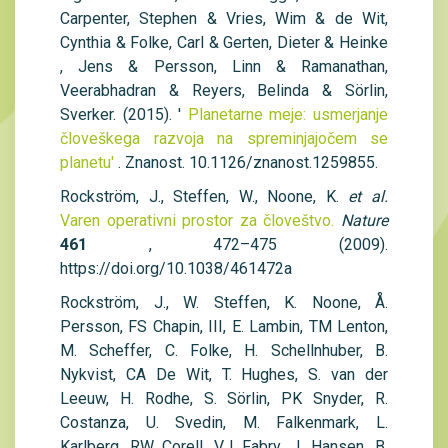
Carpenter, Stephen & Vries, Wim & de Wit,
Cynthia & Folke, Carl & Gerten, Dieter & Heinke
, Jens & Persson, Linn & Ramanathan,
Veerabhadran & Reyers, Belinda & Sörlin,
Sverker. (2015). '
Planetarne meje: usmerjanje
človeškega razvoja na spreminjajočem se
planetu'
. Znanost. 10.1126/znanost.1259855.
Rockström, J., Steffen, W., Noone, K.
et al.
Varen operativni prostor za človeštvo.
Nature
461
, 472–475 (2009).
https://doi.org/10.1038/461472a
Rockström, J., W. Steffen, K. Noone, Å.
Persson, FS Chapin, III, E. Lambin, TM Lenton,
M. Scheffer, C. Folke, H. Schellnhuber, B.
Nykvist, CA De Wit, T. Hughes, S. van der
Leeuw, H. Rodhe, S. Sörlin, PK Snyder, R.
Costanza, U. Svedin, M. Falkenmark, L.
Karlberg, RW Corell, VJ Fabry, J. Hansen, B.