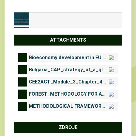
ATTACHMENTS
Bioeconomy development in EU Regions_2017.pdf
Bulgaria_CAP_strategy_at_a_glance.pdf
CEE2ACT_Module_3_Chapter_4_complementary_downloadable_material.pdf
FOREST_METHODOLOGY FOR ASSESSMENT AND MAPPING OF WOODLAND AND FORESTS ECOSYSTEMS CONDITION AND THEIR SERVICES IN BULGARIA.pdf
METHODOLOGICAL FRAMEWORK FOR ASSESSMENT AND MAPPING OF ECOSYSTEM CONDITION AND ECOSYSTEM SERVICES IN BULGARIA. PART D.pdf
ZDROJE