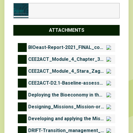
ATTACHMENTS
BIOeast-Report-2021_FINAL_compressed.pdf
CEE2ACT_Module_4_Chapter_3_priority_areas.pdf
CEE2ACT_Module_4_Stara_Zagora_region.pdf
CEE2ACT-D2.1-Baseline-assessment-report-on-bioeconomy-implementation-and-policy-development-in-CEE2ACT-target-countries (2).pdf
Deploying the Bioeconomy in the EUA framework approach for bioeconomy strategy development_Expert Report (1).pdf
Designing_Missions_Mission-oriented innovation in Sweden—.pdf
Developing and applying the Mission-oriented Innovation Systems (MIS) approach.pdf
DRIFT-Transition_management_in_the_urban_context-guidance_manual.pdf