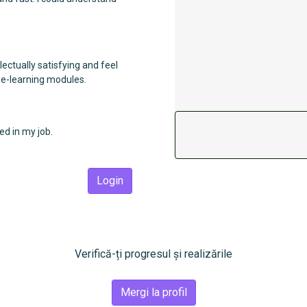
lectually satisfying and feel
e e-learning modules.
ned in my job.
Login
Verifică-ți progresul și realizările
Mergi la profil