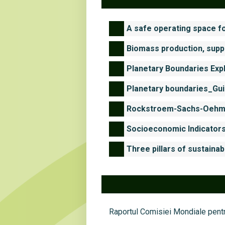
A safe operating space f
Biomass production, suppl
Planetary Boundaries Exp
Planetary boundaries_Gui
Rockstroem-Sachs-Oehma
Socioeconomic Indicators 
Three pillars of sustainab
Raportul Comisiei Mondiale pent