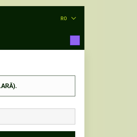
RO
LARĂ).