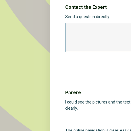
Contact the Expert
Send a question directly
Părere
I could see the pictures and the tex
clearly.
The online navigation is clear, easy 