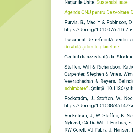
Națiunile Unite:
Sustenabilitate
Agenda ONU pentru Dezvoltare D
Purvis, B., Mao, Y. & Robinson, D
https://doi.org/10.1007/s11625
Document de referință pentru g
durabilă și limite planetare
Centrul de rezistență din Stockh
Steffen, Will & Richardson, Kat
Carpenter, Stephen & Vries, Wim
Veerabhadran & Reyers, Belinda
schimbare”
. Ştiinţă. 10.1126/şti
Rockström, J., Steffen, W., No
https://doi.org/10.1038/461472
Rockström, J., W. Steffen, K. No
Nykvist, CA De Wit, T. Hughes, S.
RW Corell, VJ Fabry, J. Hansen, B