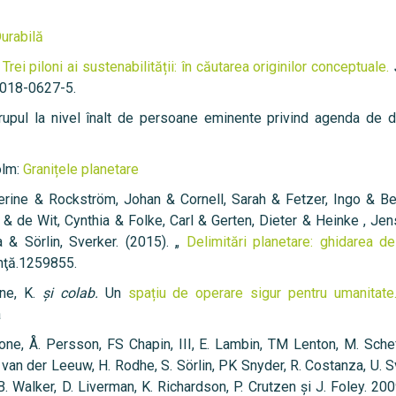
urabilă
.
Trei piloni ai sustenabilității: în căutarea originilor conceptuale.
-018-0627-5.
rupul la nivel înalt de persoane eminente privind agenda de 
olm:
Granițele planetare
herine & Rockström, Johan & Cornell, Sarah & Fetzer, Ingo & Be
 & de Wit, Cynthia & Folke, Carl & Gerten, Dieter & Heinke , Je
 & Sörlin, Sverker. (2015). „
Delimitări planetare: ghidarea d
inţă.1259855.
one, K.
şi colab.
Un
spațiu de operare sigur pentru umanitate
a
one, Å. Persson, FS Chapin, III, E. Lambin, TM Lenton, M. Scheff
 van der Leeuw, H. Rodhe, S. Sörlin, PK Snyder, R. Costanza, U. S
. Walker, D. Liverman, K. Richardson, P. Crutzen și J. Foley. 20