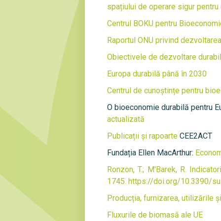
spațiului de operare sigur pentru
Centrul BOKU pentru Bioeconomi
Raportul ONU privind dezvoltare
Obiectivele de dezvoltare durabi
Europa durabilă până în 2030
Centrul de cunoștințe pentru bi
O bioeconomie durabilă pentru Eu
actualizată
Publicații și rapoarte
CEE2ACT
Fundația Ellen MacArthur:
Economi
Ronzon, T.; M'Barek, R. Indicato
1745. https://doi.org/10.3390/
Producția, furnizarea, utilizările
Fluxurile de biomasă ale UE