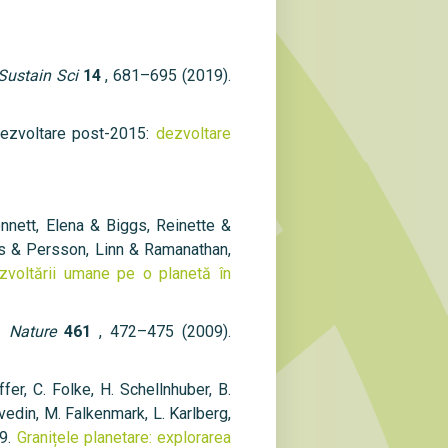
Sustain Sci
14
, 681–695 (2019).
dezvoltare post-2015:
dezvoltare
nnett, Elena & Biggs, Reinette &
ns & Persson, Linn & Ramanathan,
ezvoltării umane pe o planetă în
.
Nature
461
, 472–475 (2009).
er, C. Folke, H. Schellnhuber, B.
vedin, M. Falkenmark, L. Karlberg,
09.
Granițele planetare: explorarea