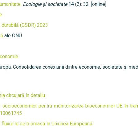
 umanitate.
Ecologie și societate
14
(2): 32. [online]
e
a durabilă (GSDR) 2023
lă
ale ONU
oeconomie
ropa: Consolidarea conexiunii dintre economie, societate și med
a circulară în detaliu
ri socioeconomici pentru monitorizarea bioeconomiei UE în tran
su10061745
 și fluxurile de biomasă în Uniunea Europeană