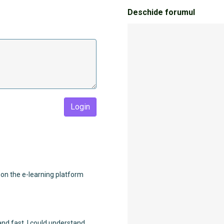
Deschide forumul
Login
t on the e-learning platform
and fast. I could understand