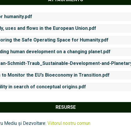
or humanity.pdf
y, uses and flows in the European Union.pdf
loring the Safe Operating Space for Humanity.pdf
ding human development on a changing planet.pdf
n-Schmidt-Traub_Sustainable-Development-and-Planetary
to Monitor the EU’s Bioeconomy in Transition.pdf
ility in search of conceptual origins.pdf
RESURSE
ru Mediu și Dezvoltare:
Viitorul nostru comun