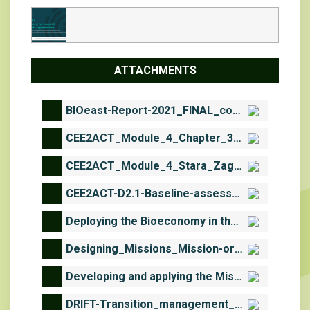
ATTACHMENTS
BIOeast-Report-2021_FINAL_compressed.pdf
CEE2ACT_Module_4_Chapter_3_priority_areas.pdf
CEE2ACT_Module_4_Stara_Zagora_region.pdf
CEE2ACT-D2.1-Baseline-assessment-report-on-bioeconomy-implementation-and-policy-development-in-CEE2ACT-target-countries (2).pdf
Deploying the Bioeconomy in the EUA framework approach for bioeconomy strategy development_Expert Report (1).pdf
Designing_Missions_Mission-oriented innovation in Sweden—.pdf
Developing and applying the Mission-oriented Innovation Systems (MIS) approach.pdf
DRIFT-Transition_management_in_the_urban_context-guidance_manual.pdf