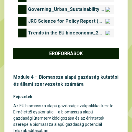
Governing_Urban_Sustainability Transitions – Inspiring examples.pdf
JRC Science for Policy Report (2016).pdf
Trends in the EU bioeconomy_2023.pdf
ERŐFORRÁSOK
Module 4 – Biomassza alapú gazdaság kutatási
és állami szervezetek számára
Fejezetek:
Az
EU
biomassza alapú gazdaság
szakpolitikai
kerete
Elmélettől gyakorlatig – a biomassza alapú
gazdasági ütemterv kidolgozása és az érintettek
szerepe a biomassza alapú gazdaság potenciál
felszabadításában