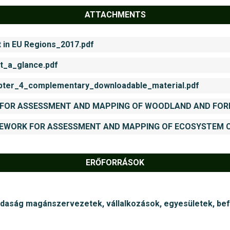
ATTACHMENTS
in EU Regions_2017.pdf
t_a_glance.pdf
er_4_complementary_downloadable_material.pdf
ERŐFORRÁSOK
zdaság magánszervezetek, vállalkozások, egyesületek, be