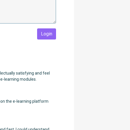
Login
lectually satisfying and feel
e e-learning modules.
t on the e-learning platform
and fast. I could understand