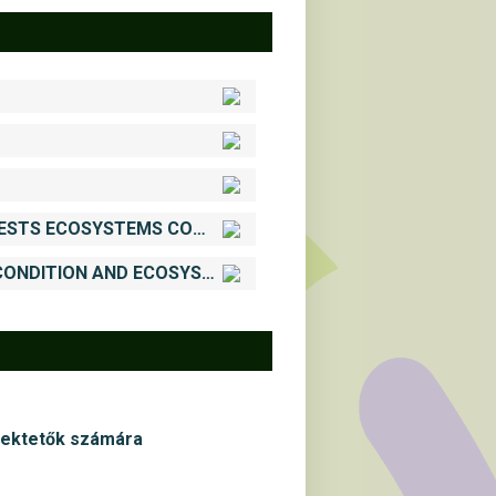
FOREST_METHODOLOGY FOR ASSESSMENT AND MAPPING OF WOODLAND AND FORESTS ECOSYSTEMS CONDITION AND THEIR SERVICES IN BULGARIA.pdf
METHODOLOGICAL FRAMEWORK FOR ASSESSMENT AND MAPPING OF ECOSYSTEM CONDITION AND ECOSYSTEM SERVICES IN BULGARIA. PART D.pdf
fektetők számára