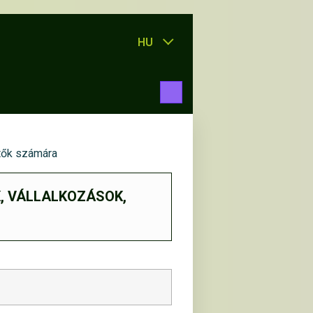
HU
tők számára
, VÁLLALKOZÁSOK,