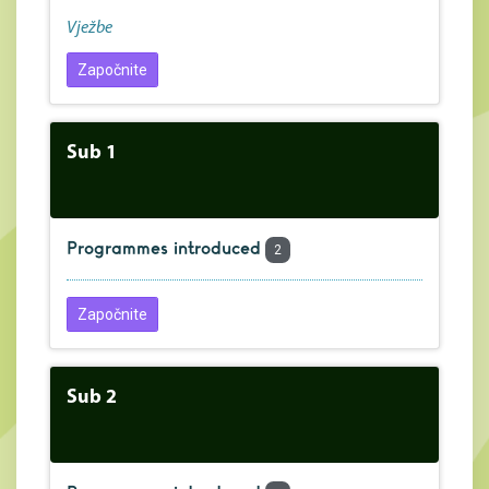
Vježbe
Započnite
Sub 1
Programmes introduced
2
Započnite
Sub 2