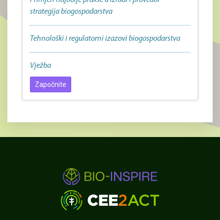
Primjeri najbolje prakse u izradi i provedbi
strategija biogospodarstva
Tehnološki i regulatorni izazovi biogospodarstva
Vježba
Započnite