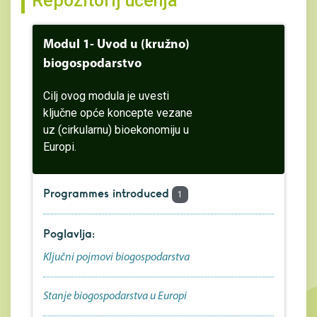
Repozitorij učenja
Modul 1- Uvod u (kružno)
biogospodarstvo
Cilj ovog modula je uvesti
ključne opće koncepte vezane
uz (cirkularnu) bioekonomiju u
Europi.
Programmes introduced
1
Poglavlja:
Ključni pojmovi biogospodarstva
Stanje biogospodarstva u Europi