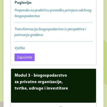
Poglavlja:
Preporuke za praktičnu provedbu primjera održivog
biogospodarstva
Transformacija biogospodarstva iz perspektive i
poimanja građana
Vježba
Započnite
Modul 3 - biogospodarstvo
za privatne organizacije,
tvrtke, udruge i investitore