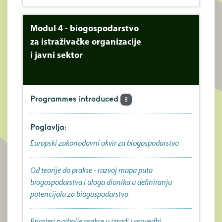
Modul 4 - biogospodarstvo
za istraživačke organizacije
i javni sektor
Programmes introduced
8
Poglavlja:
Europski zakonodavni okvir za biogospodarstvo
Od teorije do prakse - razvoj mapa puta
biogospodarstva i uloga dionika u definiranju
potencijala za biogospodarstvo