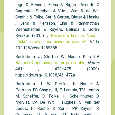
Ingo & Bennett, Elena & Biggs, Reinette &
Carpenter, Stephen & Vries, Wim & de Wit,
Cynthia & Folke, Carl & Gerten, Dieter & Heinke
, Jens & Persson, Linn & Ramanathan,
Veerabhadran & Reyers, Belinda & Sörlin,
Sverker. (2015). „
Planetární hranice: Vedení
lidského rozvoje na měnící se planetě“
. Věda.
10.1126/věda.1259855.
Rockström, J., Steffen, W., Noone, K.
a kol.
Bezpečný operační prostor pro lidstvo.
Nature
461
, 472–475 (2009).
https://doi.org/10.1038/461472a
Rockström, J., W. Steffen, K. Noone, Å.
Persson, FS Chapin, III, E. Lambin, TM Lenton,
M. Scheffer, C. Folke, H. Schellnhuber, B.
Nykvist, CA De Wit, T. Hughes, S. van der
Leeuw, H. Rodhe, S. Sörlin, PK Snyder, R.
Costanza, U. Svedin, M. Falkenmark, L.