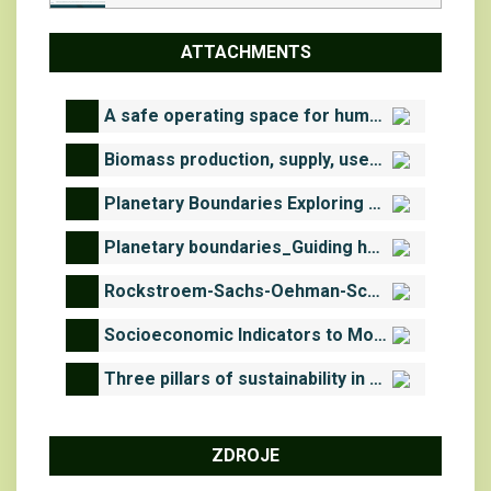
ATTACHMENTS
A safe operating space for humanity.pdf
Biomass production, supply, uses and flows in the European Union.pdf
Planetary Boundaries Exploring the Safe Operating Space for Humanity.pdf
Planetary boundaries_Guiding human development on a changing planet.pdf
Rockstroem-Sachs-Oehman-Schmidt-Traub_Sustainable-Development-and-Planetary-Boundaries.pdf
Socioeconomic Indicators to Monitor the EU’s Bioeconomy in Transition.pdf
Three pillars of sustainability in search of conceptual origins.pdf
ZDROJE